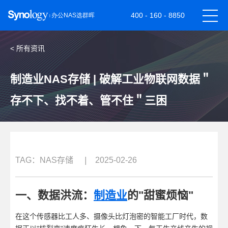
400 - 160 - 8850
< 所有资讯
制造业NAS存储 | 破解工业物联网数据＂
存不下、找不着、管不住＂三困
TAG：
NAS存储
|
2025-02-26
一、数据洪流：
制造业
的"甜蜜烦恼"
在这个传感器比工人多、摄像头比灯泡密的智能工厂时代，数