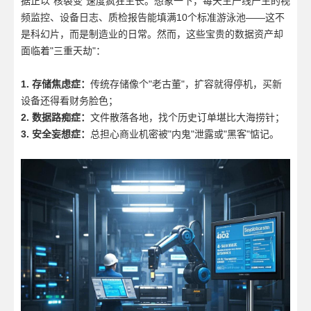
据正以"核裂变"速度疯狂生长。想象一下，每天生产线产生的视
频监控、设备日志、质检报告能填满10个标准游泳池——这不
是科幻片，而是制造业的日常。然而，这些宝贵的数据资产却
面临着"三重天劫"：
1. 存储焦虑症：
传统存储像个"老古董"，扩容就得停机，买新
设备还得看财务脸色；
2. 数据路痴症：
文件散落各地，找个历史订单堪比大海捞针；
3. 安全妄想症：
总担心商业机密被"内鬼"泄露或"黑客"惦记。