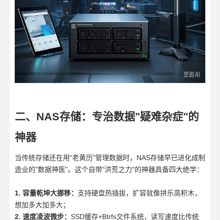
二、NAS存储：专治数据"疑难杂症"的
神器
当传统存储还在用"老黄历"管理数据时，NAS存储早已进化成制
造业的"数据神医"。这个自带"洪荒之力"的神器具备四大绝学：
1. 容量乾坤大挪移：
支持硬盘热插拔，扩容就像拼乐高积木，
想加多大加多大；
2. 速度凌波微步：
SSD缓存+Btrfs文件系统，读写速度比传统