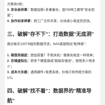
方案快3倍；
3. 安全金钟罩：
数据加密+多重备份，连FBI特工都夸"安全到
家"；
4. 协作如来神掌：
跨工厂文件共享，比快递小哥送货还快。
三、破解"存不下"：打造数据"无底洞"
面对每天100TB级的数据洪流，NAS直接掏出"乾坤袋"：
1. 硬盘热插拔：
想加容量？不用关机！像换充电宝一样简单；
2. 存储虚拟化：
把多个硬盘揉成"超级存储池"，想用多少用多
少；
3. 成本大杀器：
通用硬件+免费系统，价格只有传统方案的
1/3。
四、破解"找不着"：数据界的"精准导
航"