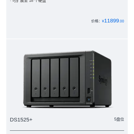
· 可扩展至 18 个硬盘
11899
价格：
¥
.00
DS1525+
5盘位