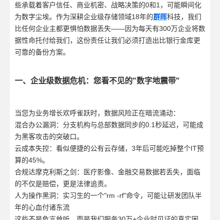
些承载着客户信任、商业机密、战略决策的0和1，可能瞬间化
为数字尘埃。作为深耕企业级存储领域18年的
群晖
科技，我们
比任何企业主都更惧怕数据丢失——因为每天有300万企业将数
据性命托付给我们，这份责任让我们必须打造出比银行金库更
可靠的备份方案。
一、企业级数据危机：您看不见的"数字地震带"
当您为业务增长欢呼雀跃时，数据风险正在暗流涌动：
混合办公漏洞：分支机构与总部数据同步的0.1秒延迟，可能成
为黑客攻击的突破口。
云成本失控：看似便捷的公有云存储，3年后可能吃掉整个IT预
算的45%。
合规达摩克利斯之剑：医疗影像、金融交易数据若丢失，面临
的不仅是赔偿，更是法律追责。
人为操作黑洞：实习生的一个"rm -rf"命令，可能让研发团队半
年的心血付诸东流
这些不是危言耸听，而是我们服务30万+企业时见证的真实困