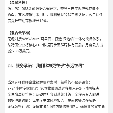
【金融科技】
满足PCI DSS金融数据合规要求，交易日志实现链式存储不可
篡改。某区域银行采用后，顺利通过等保三级认证，客户信任
度提升带动存款增长12%。
【混合云架构】
无缝对接AWS/Azure/阿里云，打造"云边端"一体化灾备体系。
某跨国企业将核心ERP数据同步至群晖私有云后，月度云支出
减少38万美元。
四、服务承诺：我们比您更在乎"永远在线"
当您选择群晖企业级解决方案时，获得的不仅是设备：
7×24小时专家值守：90%故障通过远程接入在2小时内解决
全生命周期管理：从硬件扩容到系统升级，全程有专人跟进
数据健康诊断：每季度生成风险报告，提前预警潜在威胁
无忧替换计划：设备故障4小时内提供备用机，确保业务零中断