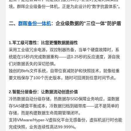
境。群晖企业级备份一体机，正是为此设计的"数字抗震体系"。
二、
群晖备份一体机
：企业级数据的"三位一体"防护盾
1.军工级可靠性：比您更懂数据脆弱性
采用工业级冗余电源，双控制器热备，当单个硬盘故障时，系
统能在15秒内完成数据重构——这0.25秒的反应速度，源自我
们对数据丢失的深切恐惧。
独创的Btrfs文件系统，自带位衰减防护和快照技术，就像给重
要文档保存了100个历史版本，随时可回溯到任意时间节点。
2.智能分层备份：让数据流动创造价值
冷热数据自动分级存储，热数据存SSD保障业务响应，温数据
存SAS硬盘平衡成本，冷数据归档到磁带库——这不是简单的
存储，而是构建数据生命周期管理闭环。
支持VMware/Hyper-V虚拟化平台无感备份，虚拟机运行时也能
完成快照，业务连续性高达99.999%。